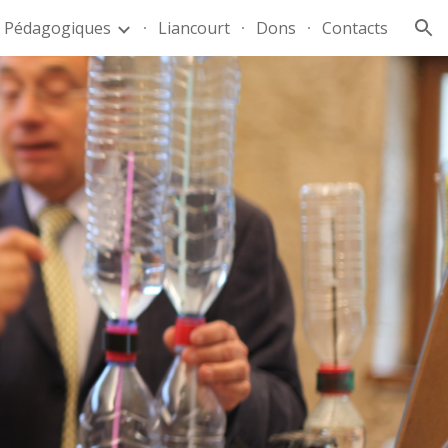
 Pédagogiques
Liancourt
Dons
Contacts
ion